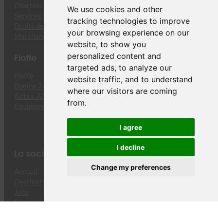
Charters Cargo
We use cookies and other
Services Opérationnels
tracking technologies to improve
Droits de Trafic
your browsing experience on our
Marchandises Dangereuses
website, to show you
Flotte
personalized content and
targeted ads, to analyze our
Flotte
website traffic, and to understand
Boeing 747-8F
where our visitors are coming
Airbus A330-243F
from.
Equipement
I agree
I decline
La société
Change my preferences
Accueil
Destinations
Jobs
Presse
Shop