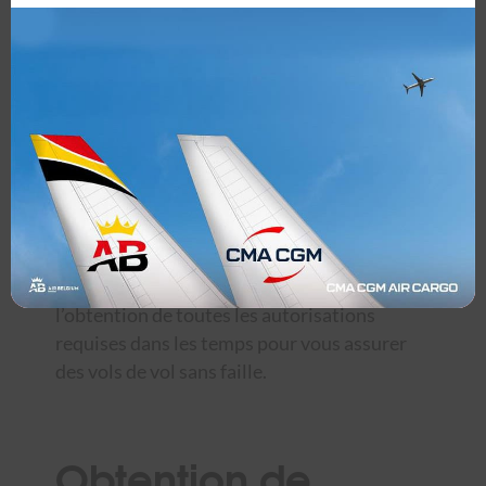
aborder les autorités étrangères, connait les
procédures en vigueur et navigue dans les
formalités souvent complexes mises en place
par les autorités de l’aviation civile
étrangères. Au fil du temps, nous avons
établi un réseau de contacts solides et fiables
au sein des aviations civiles, des
coordinateurs de créneaux horaires et des
autorités aéroportuaires belges et
étrangères. Cela nous permet d’agir
rapidement et efficacement, et de garantir
l’obtention de toutes les autorisations
requises dans les temps pour vous assurer
des vols de vol sans faille.
Obtention de