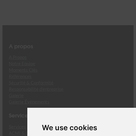
A propos
A Propos
Notre Equipe
Moments Clés
Références
Sécurité & Conformité
Responsabilité d’entreprise
Galerie
Galerie Événements
Services
We use cookies
Services
ACMI & CMI Cargo