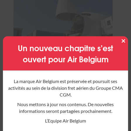
Un nouveau chapitre s’est
Clos
this
mod
ouvert pour Air Belgium
La marque Air Belgium est préservée et poursuit ses
activités au sein de la division fret aérien du Groupe CMA
CGM.
Nous mettons à jour nos contenus. De nouvelles
informations seront partagées prochainement.
L’Equipe Air Belgium