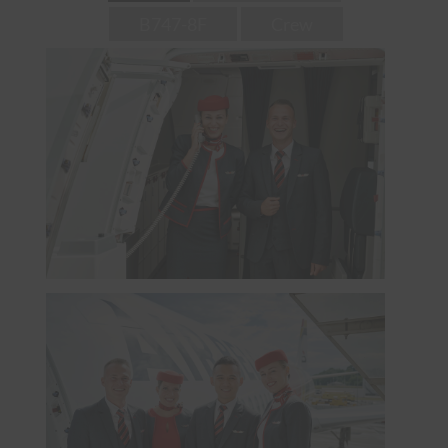
B747-8F
Crew