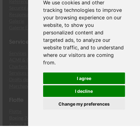
Références
We use cookies and other
Sécurité & Conformité
tracking technologies to improve
Responsabilité d’entreprise
your browsing experience on our
Galerie
website, to show you
Galerie Événements
personalized content and
Services
targeted ads, to analyze our
website traffic, and to understand
Services
where our visitors are coming
ACMI & CMI Cargo
from.
Charters Cargo
Services Opérationnels
I agree
Droits de Trafic
Marchandises Dangereuses
I decline
Flotte
Change my preferences
Flotte
Boeing 747-8F
Airbus A330-243F
Equipement