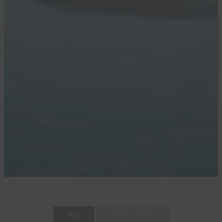
All
A330-243F