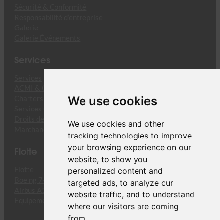
Sécurité & Conformité
Responsabilité d’entreprise
Galerie
Galerie Événements
Services
Services
ACMI & CMI Cargo
We use cookies
Charters Cargo
Services Opérationnels
Droits de Trafic
We use cookies and other
Marchandises Dangereuses
tracking technologies to improve
your browsing experience on our
Flotte
website, to show you
Flotte
personalized content and
Boeing 747-8F
targeted ads, to analyze our
Airbus A330-243F
website traffic, and to understand
Equipement
where our visitors are coming
from.