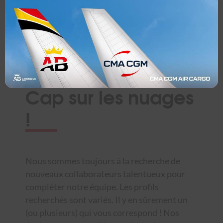
perspicaces et motivées, pour compléter nos
équipes de professionnels expérimentés.
Cela vous ressemble ? Suivez-nous et gardez
un œil sur nos offres d’emploi.
Cap sur les nuages
!
Nous sommes toujours à la recherche de
nouveaux collaborateurs talentueux pour
compléter notre équipe. Les profils
recherchés sont variés. Il y en sûrement un
(ou plusieurs) qui vous correspond ! Nos