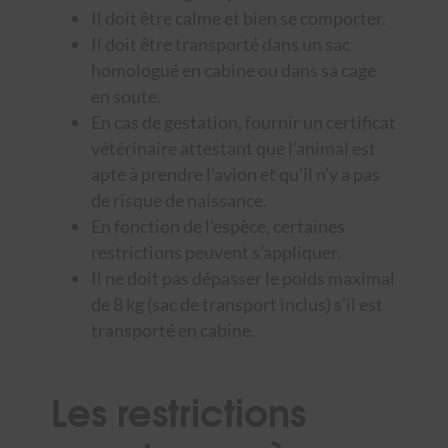
Il doit être calme et bien se comporter.
Il doit être transporté dans un sac
homologué en cabine ou dans sa cage
en soute.
En cas de gestation, fournir un certificat
vétérinaire attestant que l’animal est
apte à prendre l’avion et qu’il n’y a pas
de risque de naissance.
En fonction de l’espèce, certaines
restrictions peuvent s’appliquer.
Il ne doit pas dépasser le poids maximal
de 8 kg (sac de transport inclus) s’il est
transporté en cabine.
Les restrictions