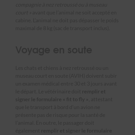
compagnie à nez retroussé ou à museau
court »
avant que l’animal ne soit accepté en
cabine. L’animal ne doit pas dépasser le poids
maximal de 8 kg (sac de transport inclus).
Voyage en soute
Les chats et chiens à nez retroussé ou un
museau court en soute (AVIH) doivent subir
un examen médical entre 30 et 3 jours avant
le départ. Le vétérinaire doit
remplir et
signer le formulaire « fit to fly »
, attestant
que le transport à bord d’un avion ne
présente pas de risque pour la santé de
l’animal. En outre, le passager doit
également
remplir et signer le formulaire