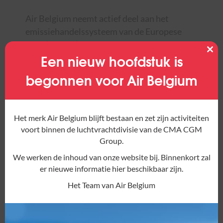
Air Belgium neemt actief deel aan het
emissiehandelssysteem van de Europese
Unie (EU ETS) om de uitstoot van
Een nieuw hoofdstuk is
broeikasgassen aan te pakken en te
Clos
this
compenseren.
mod
begonnen voor Air Belgium
Het merk Air Belgium blijft bestaan en zet zijn activiteiten
voort binnen de luchtvrachtdivisie van de CMA CGM
Group.
We werken de inhoud van onze website bij. Binnenkort zal
Via dit programma koopt de
er nieuwe informatie hier beschikbaar zijn.
luchtvaartmaatschappij emissierechten om
Het Team van Air Belgium
haar ecologische voetafdruk in balans te
brengen. Het EU ETS legt een plafond vast
voor de totale uitstoot van broeikasgassen