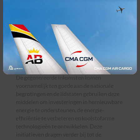
die is toegestaan voor vliegtuigexploitanten
die onder het systeem vallen.
Dit plafond wordt elk jaar geleidelijk
verlaagd in overeenstemming met de
klimaatdoelstellingen van de EU, zodat de
uitstoot in de loop van de tijd geleidelijk
afneemt.
De gegenereerde inkomsten komen
voornamelijk ten goede aan de nationale
begrotingen en de lidstaten gebruiken deze
middelen om investeringen in hernieuwbare
energie te ondersteunen, de energie-
efficiëntie te verbeteren en koolstofarme
technologieën te ontwikkelen. Deze
initiatieven dragen verder bij tot de