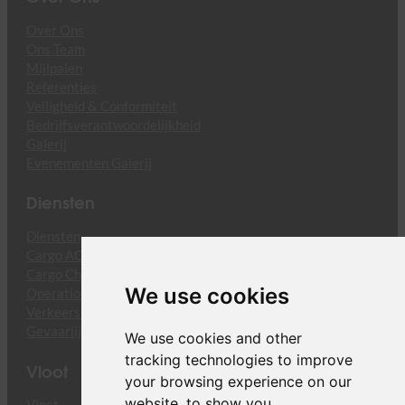
Over Ons
Ons Team
Mijlpalen
Referenties
Veiligheid & Conformiteit
Bedrijfsverantwoordelijkheid
Galerij
Evenementen Galerij
Diensten
Diensten
Cargo ACMI & CMI
Cargo Charters
We use cookies
Operationele Diensten
Verkeersrechten
Gevaarlijke Goederen
We use cookies and other
tracking technologies to improve
Vloot
your browsing experience on our
website, to show you
Vloot