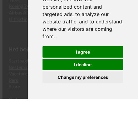
personalized content and
Boeing 747-8F
Airbus A330-243F
targeted ads, to analyze our
Uitrusting
website traffic, and to understand
where our visitors are coming
from.
Het bedrijf
I agree
Startpagina
I decline
Bestemmingen
Vacatures
Change my preferences
Pers
Store
Hulp en ondersteuning
Contact
Juridisch
Cookiebeleid