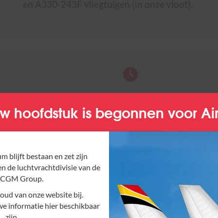
en A330-243F vliegtuigen (in onze vloot).
e integratie in uw
24/7 Operationeel
w hoofdstuk is begonnen voor Ai
vrachtnetwerk.
Controlecentrum (OCC
continue ondersteunin
m blijft bestaan en zet zijn
en de luchtvrachtdivisie van de
CGM Group.
ud van onze website bij.
we informatie hier beschikbaar
zijn.