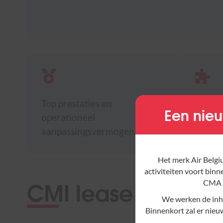
Top prestaties en
Soepel
Een nieu
operationeel
eigen 
aanpassingsvermogen.
Het merk Air Belgiu
activiteiten voort binn
CMI lease
CMA 
We werken de inho
Binnenkort zal er nieu