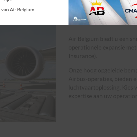
 van Air Belgium
Air Belgium biedt u een sn
operationele expansie met
Insurance).
Onze hoog opgeleide beman
Airbus-operaties, bieden 
luchtvaartoplossing. Kies
expertise aan uw operatio