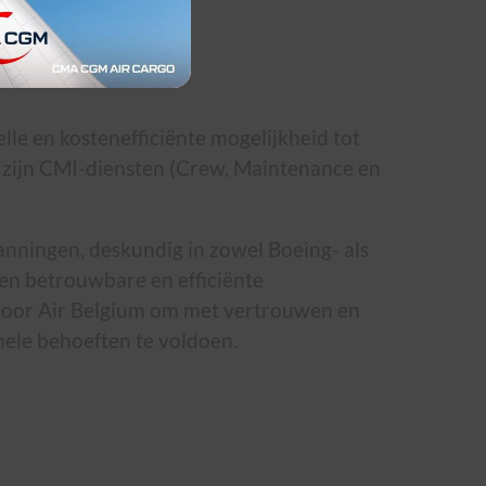
elle en kostenefficiënte mogelijkheid tot
 zijn CMI-diensten (Crew, Maintenance en
ningen, deskundig in zowel Boeing- als
een betrouwbare en efficiënte
 voor Air Belgium om met vertrouwen en
nele behoeften te voldoen.