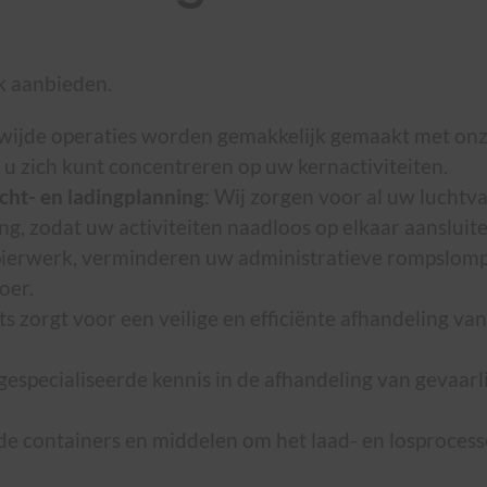
k aanbieden.
wijde operaties worden gemakkelijk gemaakt met onze
u zich kunt concentreren op uw kernactiviteiten.
cht- en ladingplanning
: Wij zorgen voor al uw luchtv
g, zodat uw activiteiten naadloos op elkaar aansluite
apierwerk, verminderen uw administratieve rompslomp
oer.
ts zorgt voor een veilige en efficiënte afhandeling v
 gespecialiseerde kennis in de afhandeling van gevaar
e containers en middelen om het laad- en losprocessen