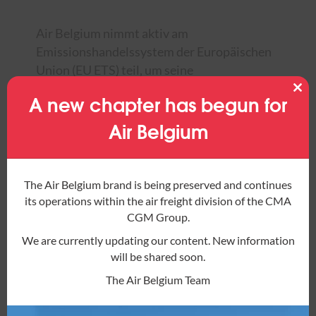
Air Belgium nimmt aktiv am
Emissionshandelssystem der Europäischen
Union (EU ETS) teil, um seine
Treibhausgasemissionen zu reduzieren und
A new chapter has begun for
Clos
auszugleichen.
this
mod
Air Belgium
The Air Belgium brand is being preserved and continues
its operations within the air freight division of the CMA
CGM Group.
Im Rahmen dieses Programms erwirbt die
We are currently updating our content. New information
will be shared soon.
Fluggesellschaft Emissionszertifikate, um
ihren CO2-Fußabdruck auszugleichen. Das
The Air Belgium Team
EU-Emissionshandelssystem legt eine
Obergrenze für die gesamten