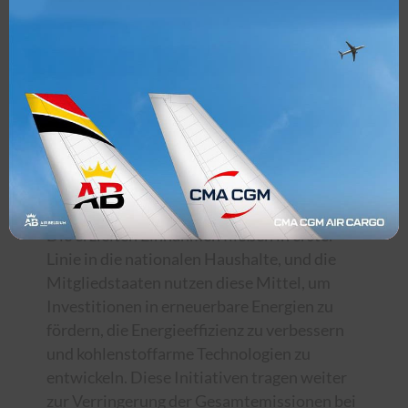
Treibhausgasemissionen fest, die für die
unter das System fallenden
Flugzeugbetreiber zulässig sind.
Diese Obergrenze wird jedes Jahr im
Einklang mit den Klimazielen der EU
schrittweise gesenkt, so dass die Emissionen
im Laufe der Zeit allmählich zurückgehen.
Die erzielten Einnahmen fließen in erster
Linie in die nationalen Haushalte, und die
Mitgliedstaaten nutzen diese Mittel, um
Investitionen in erneuerbare Energien zu
fördern, die Energieeffizienz zu verbessern
und kohlenstoffarme Technologien zu
entwickeln. Diese Initiativen tragen weiter
zur Verringerung der Gesamtemissionen bei