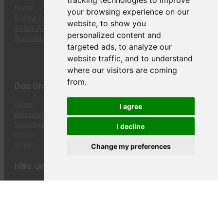
tracking technologies to improve
Flotte
your browsing experience on our
Boeing 747-8F
website, to show you
Airbus A330-243F
personalized content and
Ausstattung
targeted ads, to analyze our
website traffic, and to understand
where our visitors are coming
from.
Das Unternehmen
Home
I agree
Reiseziele
Stellenangebote
I decline
Presse
Store
Change my preferences
Hilfe und Support
Kontakt
Rechtliches