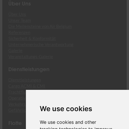
Über Uns
Über Uns
Unser Team
Die Meilensteine von Air Belgium
Referenzen
Sicherheit & Konformität
Unternehmerische Verantwortung
Galerie
Veranstaltungs-Galerie
Dienstleistungen
Dienstleistungen
Cargo ACMI & CMI
Frachtflug Charter
Operative Dienstleistungen
Verkehrsrechtsgutachten
We use cookies
Gefährliche Güter
Flotte
We use cookies and other