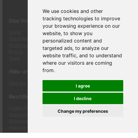
We use cookies and other
tracking technologies to improve
Das Unternehmen
your browsing experience on our
Home
website, to show you
Reiseziele
personalized content and
Stellenangebote
targeted ads, to analyze our
Presse
website traffic, and to understand
Store
where our visitors are coming
Hilfe und Support
from.
Kontakt
I agree
Rechtliches
I decline
Cookie-Richtlinie
Change my preferences
Datenschutzrichtlinie
Allgemeine Beförderungsbedingungen für Fracht
Haftung
Passagierrechte