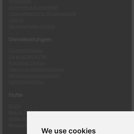
Referenzen
Sicherheit & Konformität
Unternehmerische Verantwortung
Galerie
Veranstaltungs-Galerie
Dienstleistungen
Dienstleistungen
Cargo ACMI & CMI
Frachtflug Charter
Operative Dienstleistungen
Verkehrsrechtsgutachten
Gefährliche Güter
Flotte
Flotte
Boeing 747-8F
Airbus A330-243F
Ausstattung
We use cookies